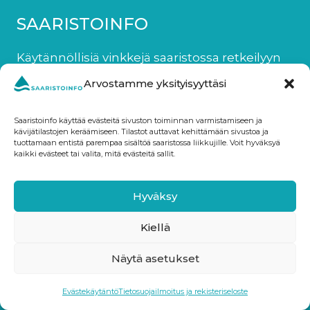
SAARISTOINFO
Käytännöllisiä vinkkejä saaristossa retkeilyyn
saaristomerellä ja Ahvenanmaalla.
Arvostamme yksityisyyttäsi
Saaristoinfo käyttää evästeitä sivuston toiminnan varmistamiseen ja
PIKALINKIT
kävijätilastojen keräämiseen. Tilastot auttavat kehittämään sivustoa ja
tuottamaan entistä parempaa sisältöä saaristossa liikkujille. Voit hyväksyä
kaikki evästeet tai valita, mitä evästeitä sallit.
Tilaa maksuton saaristo-opas
Ohjeet yhteysalusten käyttöön
Hyväksy
Saaristomeren kohteita
Ahvenanmaan kohteita
Kiellä
Näytä asetukset
SEURAA SAARISTOINFOA:
Evästekäytäntö
Tietosuojailmoitus ja rekisteriseloste