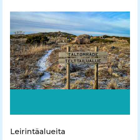
Telttailupaikat saaristossa – 5
saarta, johon pääset
yhteysaluksella
Leirintäalueita