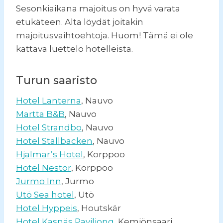
Sesonkiaikana majoitus on hyvä varata
etukäteen. Alta löydät joitakin
majoitusvaihtoehtoja. Huom! Tämä ei ole
kattava luettelo hotelleista.
Turun saaristo
Hotel Lanterna
, Nauvo
Martta B&B
, Nauvo
Hotel Strandbo
, Nauvo
Hotel Stallbacken
, Nauvo
Hjalmar’s Hotel
, Korppoo
Hotel Nestor
, Korppoo
Jurmo Inn
, Jurmo
Utö Sea hotel
, Utö
Hotel Hyppeis
, Houtskär
Hotel Kasnäs Paviljong
, Kemiönsaari