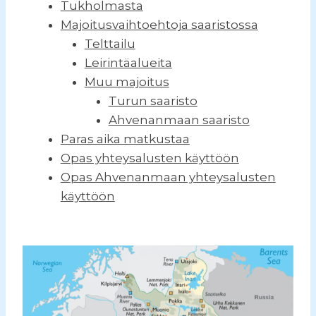
Tukholmasta
Majoitusvaihtoehtoja saaristossa
Telttailu
Leirintäalueita
Muu majoitus
Turun saaristo
Ahvenanmaan saaristo
Paras aika matkustaa
Opas yhteysalusten käyttöön
Opas Ahvenanmaan yhteysalusten
käyttöön