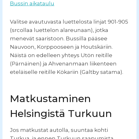
Bussin aikataulu
Valitse avautuvasta luettelosta linjat 901-905
(srcollaa luettelon alareunaan), jotka
menevät saaristoon. Bussilla pääsee
Nauvoon, Korppooseen ja Houtskäriin.
Näistä on edelleen yhteys Utön reitille
(Pärnäinen) ja Ahvenanmaan liikenteen
eteläiselle reitille Kökariin (Galtby satama).
Matkustaminen
Helsingistä Turkuun
Jos matkustat autolla, suuntaa kohti
Turkua, ja ennen Turkuun saapumista