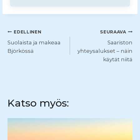
Artikkelien
EDELLINEN
SEURAAVA
Suolaista ja makeaa
Saariston
selaus
Björkössä
yhteysalukset – näin
käytät niitä
Katso myös: