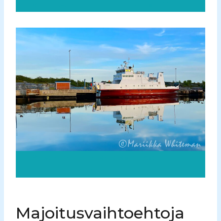
Miten Ahvenanmaalle pääsee?
Ahvenanmaan yhteysalukset –
näin niitä käytetään
Majoitusvaihtoehtoja