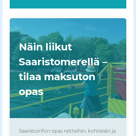
näin niitä käytetään
Näin liikut
Saaristomerellä –
tilaa maksuton
opas
Saaristoinfon opas reitteihin, kohteisiin ja