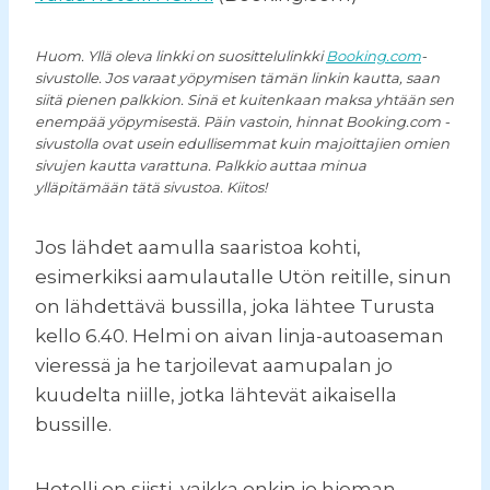
Huom. Yllä oleva linkki on suosittelulinkki
Booking.com
-
sivustolle. Jos varaat yöpymisen tämän linkin kautta, saan
siitä pienen palkkion. Sinä et kuitenkaan maksa yhtään sen
enempää yöpymisestä. Päin vastoin, hinnat Booking.com -
sivustolla ovat usein edullisemmat kuin majoittajien omien
sivujen kautta varattuna. Palkkio auttaa minua
ylläpitämään tätä sivustoa. Kiitos!
Jos lähdet aamulla saaristoa kohti,
esimerkiksi aamulautalle Utön reitille, sinun
on lähdettävä bussilla, joka lähtee Turusta
kello 6.40. Helmi on aivan linja-autoaseman
vieressä ja he tarjoilevat aamupalan jo
kuudelta niille, jotka lähtevät aikaisella
bussille.
Hotelli on siisti, vaikka onkin jo hieman