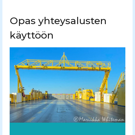
Opas yhteysalusten
käyttöön
Saariston yhteysalukset – näin
käytät niitä