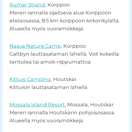
Rumar Strand
, Korppoo
Meren rannalla sijaitseva alue Korppoon
eteläosassa, 8.5 km korppoon kirkonkylältä.
Alueella myös vuoramökkejä.
Naava Nature Camp
, Korppoo
Galtbyn lauttasataman lähellä. Voit kokeilla
tentsileä tai amok-riippumattoa.
Kittuis Camping
, Houtskär
Kittuisin lauttasataman lähellä
Mossala Island Resort
, Mossala, Houtskär
Meren rannalla Houtskärin pohjoisosassa.
Alueella myös vuoramökkejä.