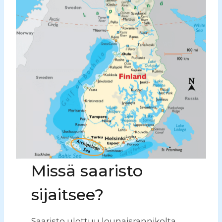
Missä saaristo
sijaitsee?
Saaristo ulottuu lounaisrannikolta