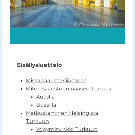
Saariston yhteysalukset – näin
käytät niitä
Sisällysluettelo
Missä saaristo sijaitsee?
Miten saaristoon pääsee Turusta
Autolla
Bussilla
Matkustaminen Helsingistä
Turkuun
Yöpymisvinkki Turkuun