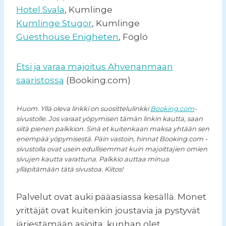
Hotel Svala
, Kumlinge
Kumlinge Stugor
, Kumlinge
Guesthouse Enigheten
, Föglö
Etsi ja varaa majoitus Ahvenanmaan
saaristossa
(Booking.com)
Huom. Yllä oleva linkki on suosittelulinkki
Booking.com
-
sivustolle. Jos varaat yöpymisen tämän linkin kautta, saan
siitä pienen palkkion. Sinä et kuitenkaan maksa yhtään sen
enempää yöpymisestä. Päin vastoin, hinnat Booking.com -
sivustolla ovat usein edullisemmat kuin majoittajien omien
sivujen kautta varattuna. Palkkio auttaa minua
ylläpitämään tätä sivustoa. Kiitos!
Palvelut ovat auki pääasiassa kesällä. Monet
yrittäjät ovat kuitenkin joustavia ja pystyvät
järjestämään asioita, kunhan olet