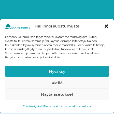
About me
FOLLOW SAARISTOINFO:
Hallinnoi suostumusta
Parhaan kokemuksen tarjoamiseksi käytämme teknologioita, kuten
evästeitä, tallentaaksemme ja/tai käyttääksemme laitetietoja. Näiden
tekniikoiden hyväksyminen antaa meille mahdollisuuden käsitellä tietoja,
kuten selauskäyttäytymistä tai yksilöllisiä tunnuksia tällä sivustolla.
Suostumuksen jättäminen tai peruuttaminen voi vaikuttaa haitallisesti
tiettyihin ominaisuuksiin ja toimintoihin.
Hyväksy
Kiellä
Näytä asetukset
Evästekäytäntö
Tietosuojailmoitus ja rekisteriseloste