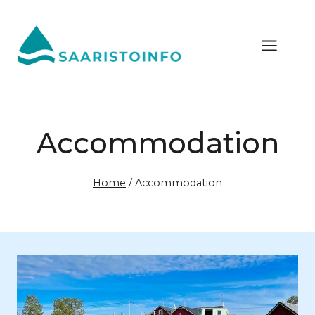
Skip
to
content
Accommodation
Home
/
Accommodation