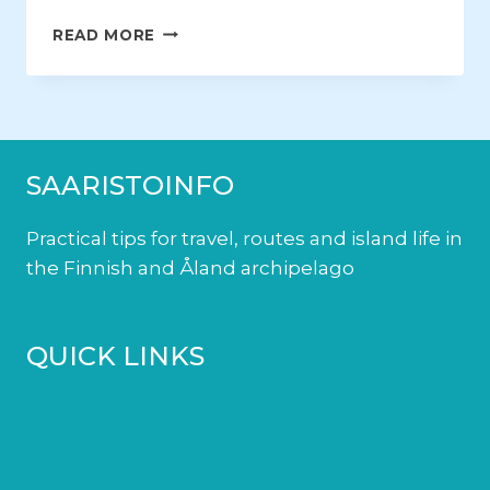
CAMPING
READ MORE
IN
KÖKAR
–
SANDVIK
MARINA
&
SAARISTOINFO
CAMPING
Practical tips for travel, routes and island life in
the Finnish and Åland archipelago
QUICK LINKS
How to use ferries
How to travel to the Finnish archipelago
Jurmo – a masterpiece shaped by the ice age